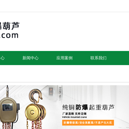
中心
新闻中心
应用案例
联系我们