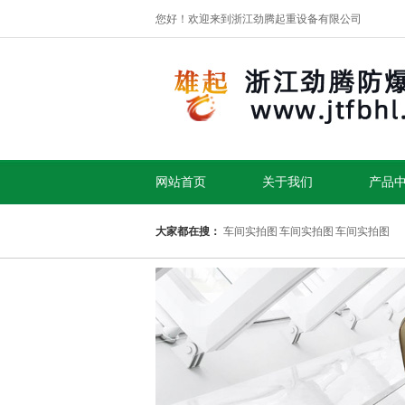
您好！欢迎来到浙江劲腾起重设备有限公司
网站首页
关于我们
产品
大家都在搜：
车间实拍图
车间实拍图
车间实拍图